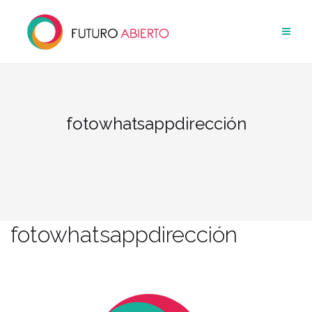
Saltar
al
contenido
fotowhatsappdirección
fotowhatsappdirección